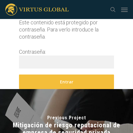
Skip
Men
to
search
main
Este contenido está protegido por
content
contraseña. Para verlo introduce la
contraseña.
Contraseña:
Previous Project
Mitigación de riesgo reputacional de
empresa de seguridad privada