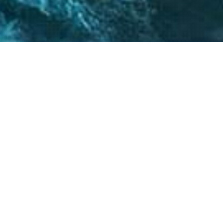
 críticos, el
atégicos nos permite
s objetivos.
20
+