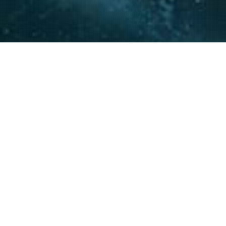
La experiencia y conocimie
relacionamiento con actore
acompañar a nuestros clie
20
+