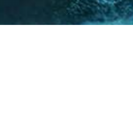
nto de nuestro equipo en la gestión de asuntos
s diversos y la facilitación de procesos estr
ntes a resolver sus necesidades y alcanzar su
40
+