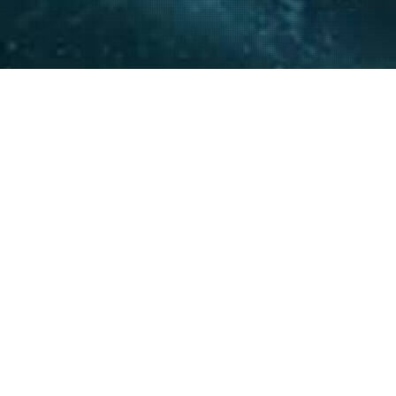
La experiencia y conocimie
relacionamiento con actore
acompañar a nuestros clie
20
+