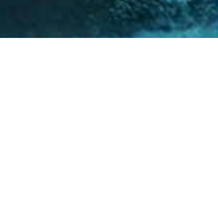
nto de nuestro equipo en la gestión de asuntos
s diversos y la facilitación de procesos estr
ntes a resolver sus necesidades y alcanzar su
40
+