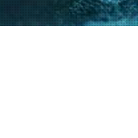
nto de nuestro equipo en la gestión de asuntos
s diversos y la facilitación de procesos estr
ntes a resolver sus necesidades y alcanzar su
40
+