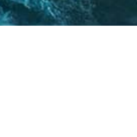
 críticos, el
atégicos nos permite
s objetivos.
20
+