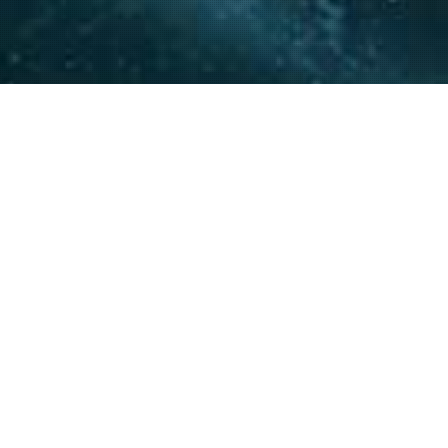
La experiencia y conocimie
relacionamiento con actore
acompañar a nuestros clie
20
+