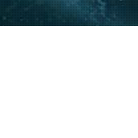
La experiencia y conocimie
relacionamiento con actore
acompañar a nuestros clie
20
+