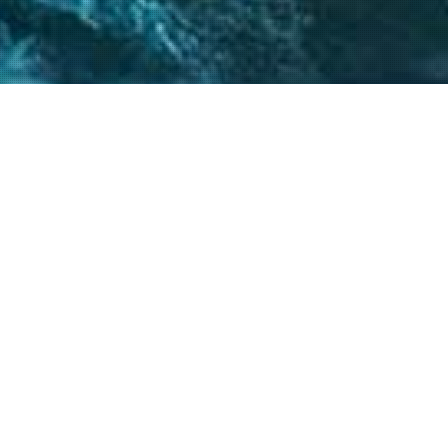
 críticos, el
atégicos nos permite
s objetivos.
20
+