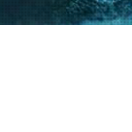
nto de nuestro equipo en la gestión de asuntos
s diversos y la facilitación de procesos estr
ntes a resolver sus necesidades y alcanzar su
40
+