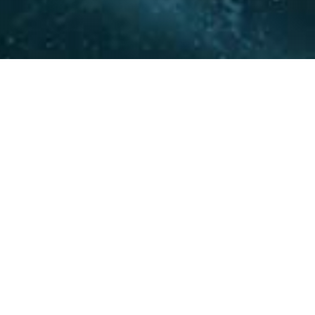
La experiencia y conocimie
relacionamiento con actore
acompañar a nuestros clie
20
+