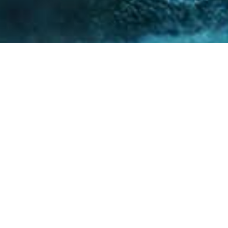
nto de nuestro equipo en la gestión de asuntos
s diversos y la facilitación de procesos estr
ntes a resolver sus necesidades y alcanzar su
40
+