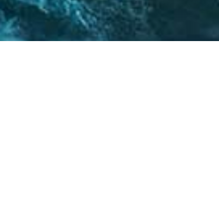
 críticos, el
atégicos nos permite
s objetivos.
20
+