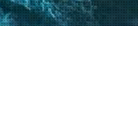
 críticos, el
atégicos nos permite
s objetivos.
20
+