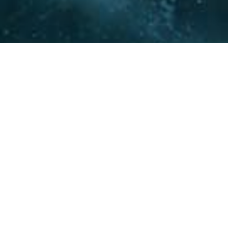
La experiencia y conocimie
relacionamiento con actore
acompañar a nuestros clie
20
+