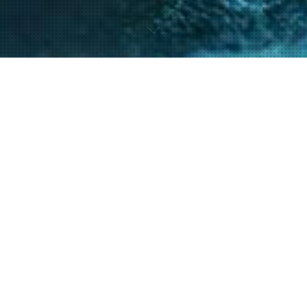
nto de nuestro equipo en la gestión de asuntos
s diversos y la facilitación de procesos estr
ntes a resolver sus necesidades y alcanzar su
40
+