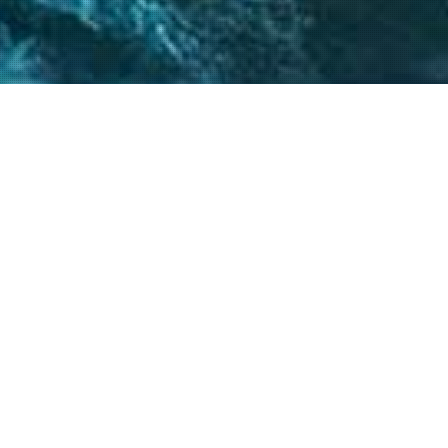
 críticos, el
atégicos nos permite
s objetivos.
20
+