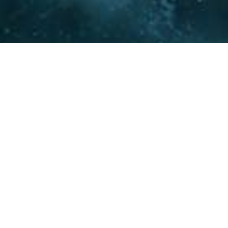
La experiencia y conocimie
relacionamiento con actore
acompañar a nuestros clie
20
+