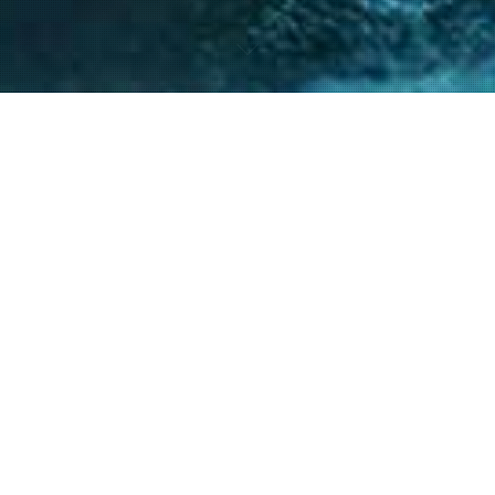
nto de nuestro equipo en la gestión de asuntos
s diversos y la facilitación de procesos estr
ntes a resolver sus necesidades y alcanzar su
40
+