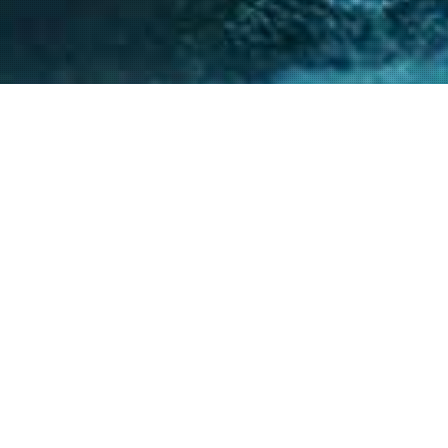
nto de nuestro equipo en la gestión de asuntos
s diversos y la facilitación de procesos estr
ntes a resolver sus necesidades y alcanzar su
40
+