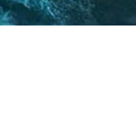
 críticos, el
atégicos nos permite
s objetivos.
20
+