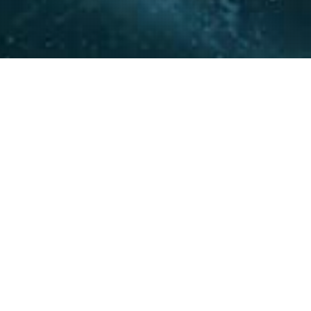
La experiencia y conocimie
relacionamiento con actore
acompañar a nuestros clie
20
+