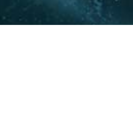
La experiencia y conocimie
relacionamiento con actore
acompañar a nuestros clie
20
+