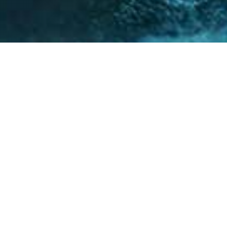
nto de nuestro equipo en la gestión de asuntos
s diversos y la facilitación de procesos estr
ntes a resolver sus necesidades y alcanzar su
40
+