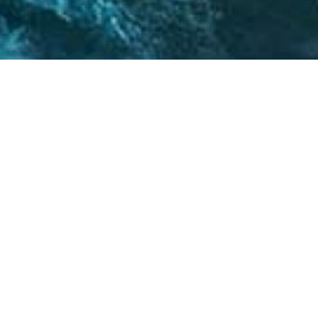
 críticos, el
atégicos nos permite
s objetivos.
20
+