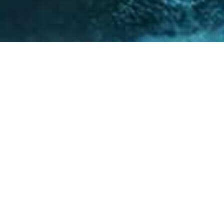
nto de nuestro equipo en la gestión de asuntos
s diversos y la facilitación de procesos estr
ntes a resolver sus necesidades y alcanzar su
40
+