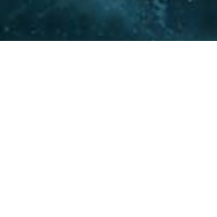
La experiencia y conocimie
relacionamiento con actore
acompañar a nuestros clie
20
+