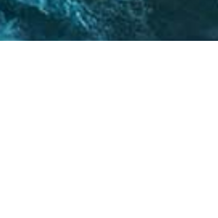
 críticos, el
atégicos nos permite
s objetivos.
20
+