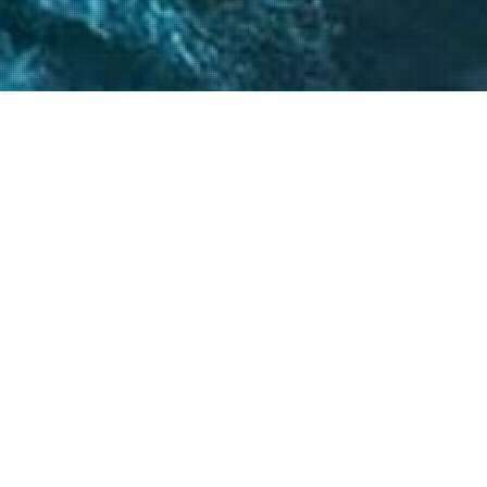
 críticos, el
atégicos nos permite
s objetivos.
20
+