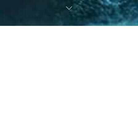
nto de nuestro equipo en la gestión de asuntos
s diversos y la facilitación de procesos estr
ntes a resolver sus necesidades y alcanzar su
40
+