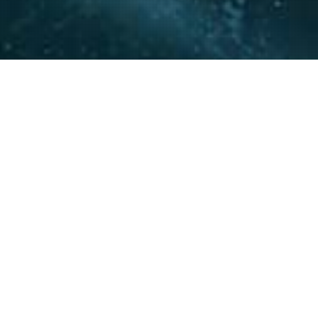
La experiencia y conocimie
relacionamiento con actore
acompañar a nuestros clie
20
+