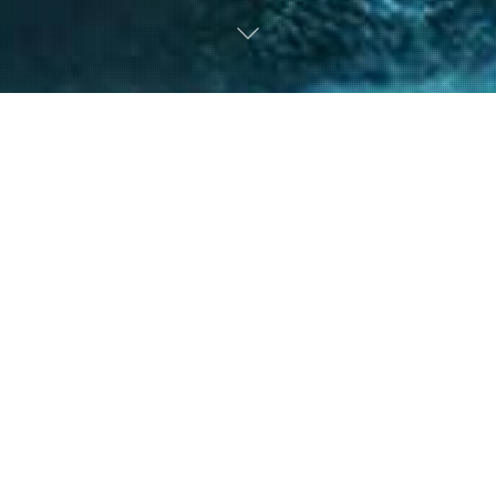
nto de nuestro equipo en la gestión de asuntos
s diversos y la facilitación de procesos estr
ntes a resolver sus necesidades y alcanzar su
40
+