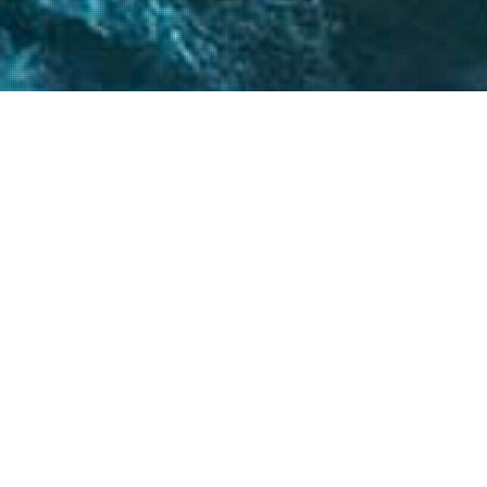
 críticos, el
atégicos nos permite
s objetivos.
20
+