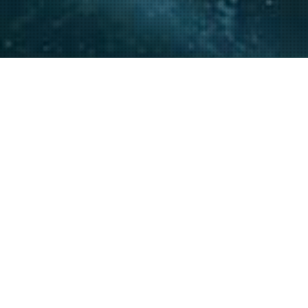
La experiencia y conocimie
relacionamiento con actore
acompañar a nuestros clie
20
+