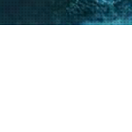
nto de nuestro equipo en la gestión de asuntos
s diversos y la facilitación de procesos estr
ntes a resolver sus necesidades y alcanzar su
40
+