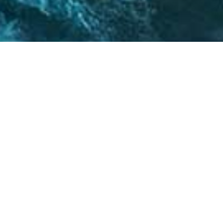
 críticos, el
atégicos nos permite
s objetivos.
20
+