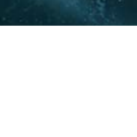
La experiencia y conocimie
relacionamiento con actore
acompañar a nuestros clie
20
+