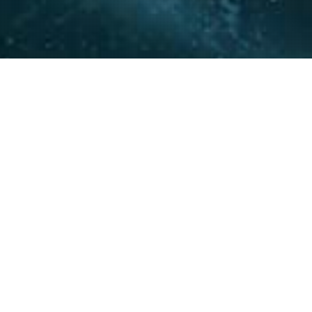
La experiencia y conocimie
relacionamiento con actore
acompañar a nuestros clie
20
+