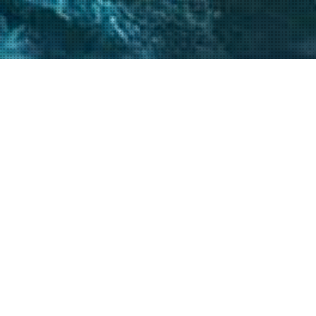
 críticos, el
atégicos nos permite
s objetivos.
20
+