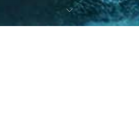
nto de nuestro equipo en la gestión de asuntos
s diversos y la facilitación de procesos estr
ntes a resolver sus necesidades y alcanzar su
40
+