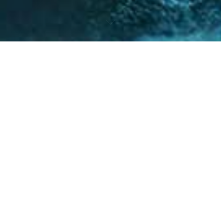
nto de nuestro equipo en la gestión de asuntos
s diversos y la facilitación de procesos estr
ntes a resolver sus necesidades y alcanzar su
40
+