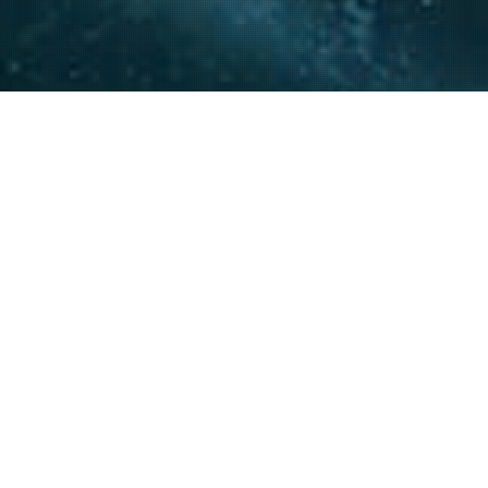
La experiencia y conocimie
relacionamiento con actore
acompañar a nuestros clie
20
+