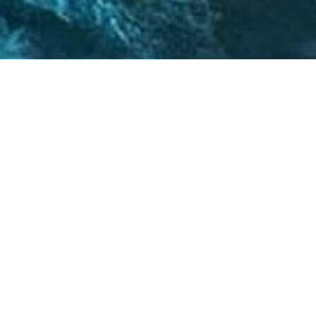
 críticos, el
atégicos nos permite
s objetivos.
20
+