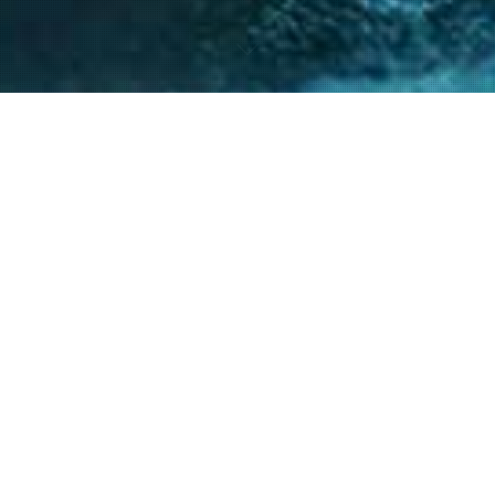
nto de nuestro equipo en la gestión de asuntos
s diversos y la facilitación de procesos estr
ntes a resolver sus necesidades y alcanzar su
40
+