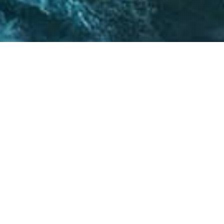
 críticos, el
atégicos nos permite
s objetivos.
20
+