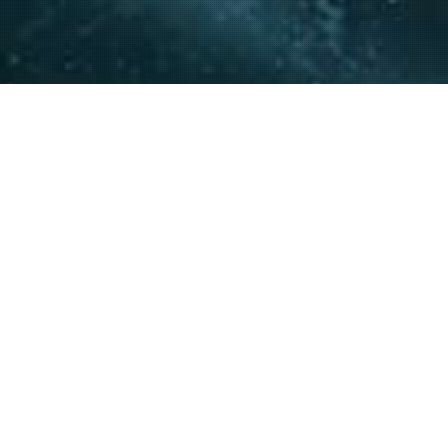
La experiencia y conocimie
relacionamiento con actore
acompañar a nuestros clie
20
+