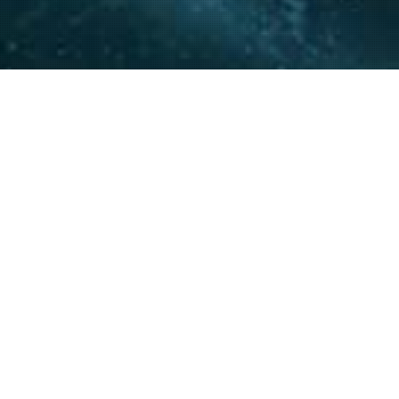
La experiencia y conocimie
relacionamiento con actore
acompañar a nuestros clie
20
+