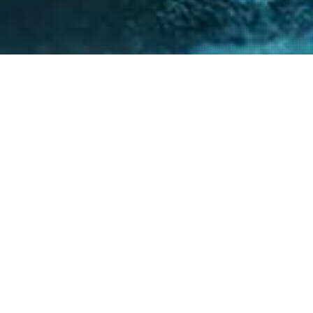
nto de nuestro equipo en la gestión de asuntos
s diversos y la facilitación de procesos estr
ntes a resolver sus necesidades y alcanzar su
40
+