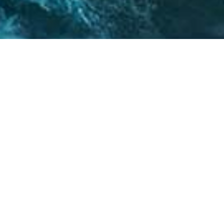
 críticos, el
atégicos nos permite
s objetivos.
20
+