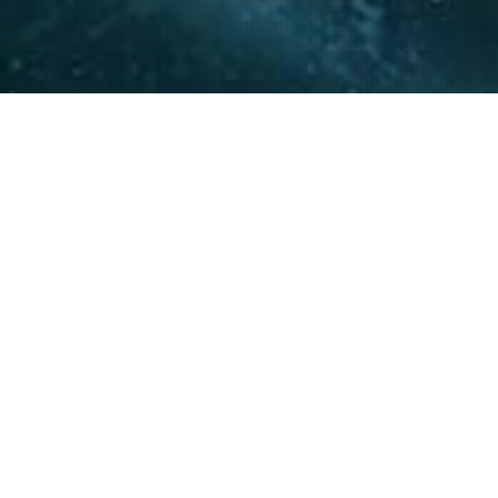
La experiencia y conocimie
relacionamiento con actore
acompañar a nuestros clie
20
+