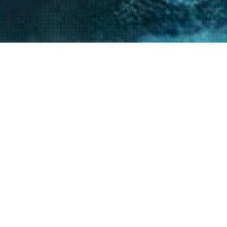
nto de nuestro equipo en la gestión de asuntos
s diversos y la facilitación de procesos estr
ntes a resolver sus necesidades y alcanzar su
40
+