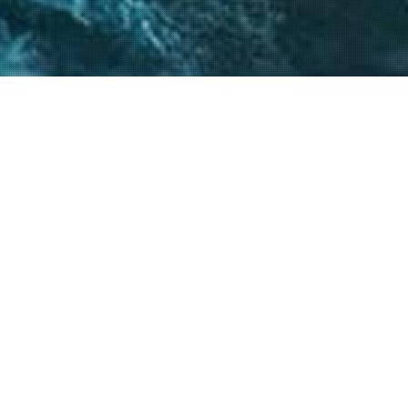
 críticos, el
atégicos nos permite
s objetivos.
20
+