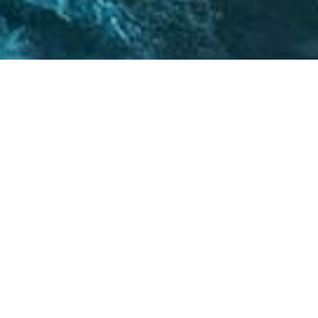
 críticos, el
atégicos nos permite
s objetivos.
20
+