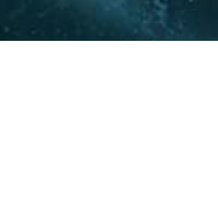
La experiencia y conocimie
relacionamiento con actore
acompañar a nuestros clie
20
+