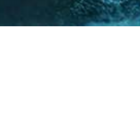
nto de nuestro equipo en la gestión de asuntos
s diversos y la facilitación de procesos estr
ntes a resolver sus necesidades y alcanzar su
40
+