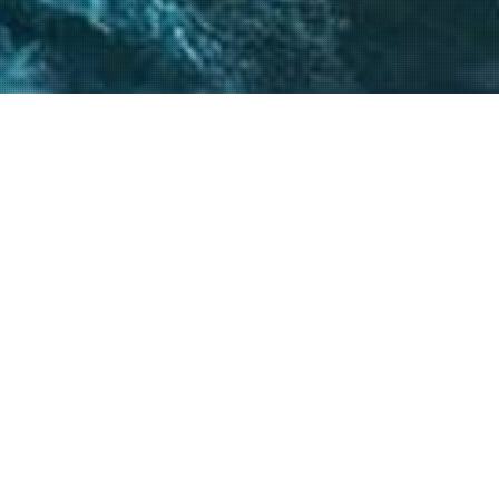
 críticos, el
atégicos nos permite
s objetivos.
20
+