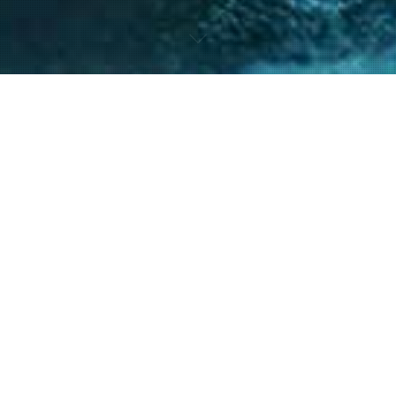
nto de nuestro equipo en la gestión de asuntos
s diversos y la facilitación de procesos estr
ntes a resolver sus necesidades y alcanzar su
40
+