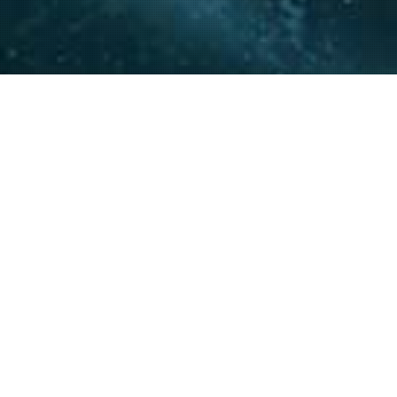
La experiencia y conocimie
relacionamiento con actore
acompañar a nuestros clie
20
+