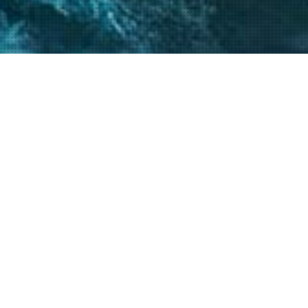
 críticos, el
atégicos nos permite
s objetivos.
20
+