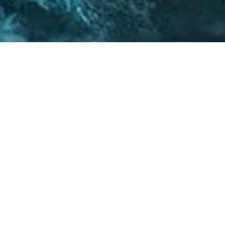
 críticos, el
atégicos nos permite
s objetivos.
20
+