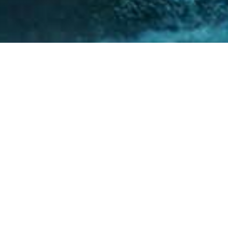
nto de nuestro equipo en la gestión de asuntos
s diversos y la facilitación de procesos estr
ntes a resolver sus necesidades y alcanzar su
40
+