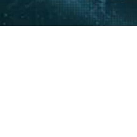
La experiencia y conocimie
relacionamiento con actore
acompañar a nuestros clie
20
+