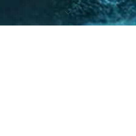
nto de nuestro equipo en la gestión de asuntos
s diversos y la facilitación de procesos estr
ntes a resolver sus necesidades y alcanzar su
40
+