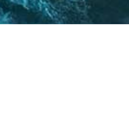
 críticos, el
atégicos nos permite
s objetivos.
20
+