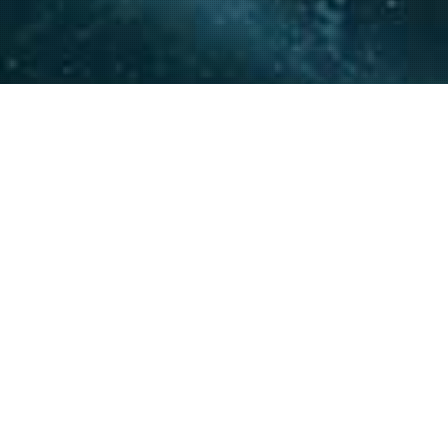
La experiencia y conocimie
relacionamiento con actore
acompañar a nuestros clie
20
+