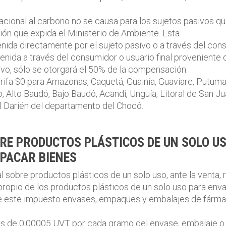
acional al carbono no se causa para los sujetos pasivos qu
ón que expida el Ministerio de Ambiente. Esta
nida directamente por el sujeto pasivo o a través del consu
btenida a través del consumidor o usuario final provenient
sivo, sólo se otorgará el 50% de la compensación.
tarifa $0 para Amazonas, Caquetá, Guainía, Guaviare, Putum
o, Alto Baudó, Bajo Baudó, Acandí, Unguía, Litoral de San Ju
l Darién del departamento del Chocó.
RE PRODUCTOS PLÁSTICOS DE UN SOLO US
PACAR BIENES
l sobre productos plásticos de un solo uso, ante la venta,
ropio de los productos plásticos de un solo uso para env
e este impuesto envases, empaques y embalajes de fárm
 es de 0,00005 UVT por cada gramo del envase, embalaje 