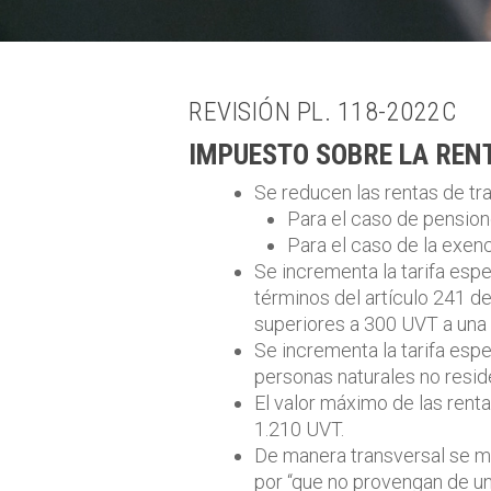
Análisis
REVISIÓN PL. 118-2022C
IMPUESTO SOBRE LA REN
Se reducen las rentas de tr
Para el caso de pension
Para el caso de la exen
Se incrementa la tarifa espe
términos del artículo 241 de
superiores a 300 UVT a una
Se incrementa la tarifa esp
personas naturales no resid
El valor máximo de las rent
1.210 UVT.
De manera transversal se m
por “que no provengan de una